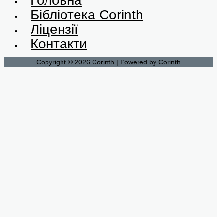
Головна
Бібліотека Corinth
Ліцензії
Контакти
Copyright © 2026 Corinth | Powered by Corinth