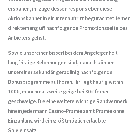
erspähen, im zuge dessen respons ebendiese
Aktionsbanner in ein Inter auftritt begutachtet ferner
direktemang uff nachfolgende Promotionsseite des
Anbieters gehst.
Sowie unsereiner bisserl bei dem Angelegenheit
langfristige Belohnungen sind, danach können
unsereiner sekundär geradlinig nachfolgende
Bonusprogramme aufhören. Ihr liegt häufig within
100€, manchmal zweite geige bei 80€ ferner
geschweige. Die eine weitere wichtige Randvermerk
hinein jedermann Casino-Prämie samt Prämie ohne
Einzahlung wird ein größtmöglich erlaubte
Spieleinsatz.