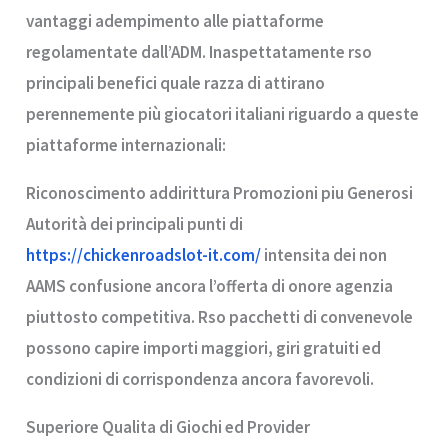
vantaggi adempimento alle piattaforme
regolamentate dall’ADM. Inaspettatamente rso
principali benefici quale razza di attirano
perennemente più giocatori italiani riguardo a queste
piattaforme internazionali:
Riconoscimento addirittura Promozioni piu Generosi
Autorità dei principali punti di
https://chickenroadslot-it.com/
intensita dei non
AAMS confusione ancora l’offerta di onore agenzia
piuttosto competitiva. Rso pacchetti di convenevole
possono capire importi maggiori, giri gratuiti ed
condizioni di corrispondenza ancora favorevoli.
Superiore Qualita di Giochi ed Provider