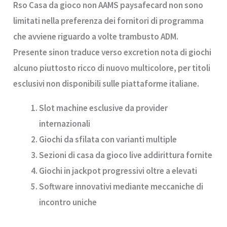
Rso Casa da gioco non AAMS paysafecard non sono
limitati nella preferenza dei fornitori di programma
che avviene riguardo a volte trambusto ADM.
Presente sinon traduce verso excretion nota di giochi
alcuno piuttosto ricco di nuovo multicolore, per titoli
esclusivi non disponibili sulle piattaforme italiane.
Slot machine esclusive da provider
internazionali
Giochi da sfilata con varianti multiple
Sezioni di casa da gioco live addirittura fornite
Giochi in jackpot progressivi oltre a elevati
Software innovativi mediante meccaniche di
incontro uniche