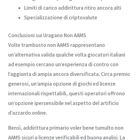
Limiti di carico addirittura ritiro ancora alti
Specializzazione di criptovalute
Conclusioni sui Uragano Non AAMS
Volte trambusto non AAMS rappresentano
un’alternativa valida qualche volta giocatori italiani
ad esempio cercano un’esperienza di contro con
l’aggiunta di ampia ancora diversificata. Circa premio
generosi, un’ampia opzione di giochi ed licenze
internazionali rispettabili, questi operatori offrono
un’opzione ipersensibile nel aspetto del artificio
d’azzardo online.
Bensì, addirittura primario voler bene tumulto non
AAMS sicuri a licenze verificabili ed buona analisi. La