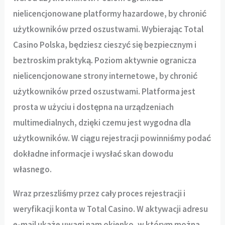
nielicencjonowane platformy hazardowe, by chronić
użytkowników przed oszustwami. Wybierając Total
Casino Polska, będziesz cieszyć się bezpiecznym i
beztroskim praktyką. Poziom aktywnie ogranicza
nielicencjonowane strony internetowe, by chronić
użytkowników przed oszustwami. Platforma jest
prosta w użyciu i dostępna na urządzeniach
multimedialnych, dzięki czemu jest wygodna dla
użytkowników. W ciągu rejestracji powinniśmy podać
dokładne informacje i wysłać skan dowodu
własnego.
Wraz przeszliśmy przez cały proces rejestracji i
weryfikacji konta w Total Casino. W aktywacji adresu
e-mail ukaże uwagi nam okienko, w którym można