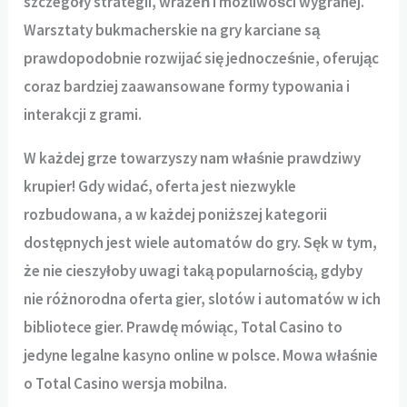
szczegóły strategii, wrażeń i możliwości wygranej.
Warsztaty bukmacherskie na gry karciane są
prawdopodobnie rozwijać się jednocześnie, oferując
coraz bardziej zaawansowane formy typowania i
interakcji z grami.
W każdej grze towarzyszy nam właśnie prawdziwy
krupier! Gdy widać, oferta jest niezwykle
rozbudowana, a w każdej poniższej kategorii
dostępnych jest wiele automatów do gry. Sęk w tym,
że nie cieszyłoby uwagi taką popularnością, gdyby
nie różnorodna oferta gier, slotów i automatów w ich
bibliotece gier. Prawdę mówiąc, Total Casino to
jedyne legalne kasyno online w polsce. Mowa właśnie
o Total Casino wersja mobilna.