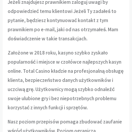
Jeżeli znajdujesz prawnikiem zaloguj uwagi by
odpowiedzieć temu klientowi Jeżeli Ty zadałeś to
pytanie, będziesz kontynuować kontakt z tym
prawnikiem po e-mail, jaki od nas otrzymałeś. Mam
doświadczenie w takie transakcjach.
Założone w 2018 roku, kasyno szybko zyskało
popularność i miejsce w czołówce najlepszych kasyn
online. Total Casino kładzie na profesjonalną obsługę
klienta, bezpieczeństwo danych użytkowników i
uczciwą grę. Użytkownicy mogą szybko odnaleźć
swoje ulubione gry i bez niepotrzebnych problemu
korzystać z innych funkcji i sprzętów.
Nasz poziom przepisów pomaga zbudować zaufanie
wśród użytkowników. Poziom ogranicza