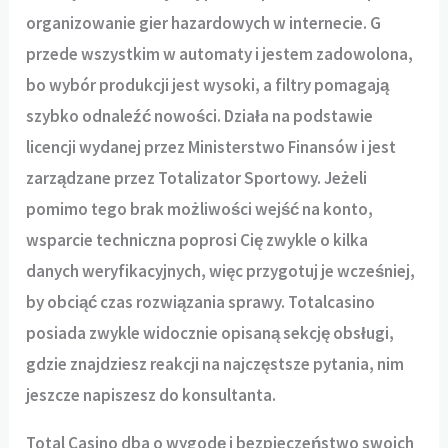
organizowanie gier hazardowych w internecie. G
przede wszystkim w automaty i jestem zadowolona,
bo wybór produkcji jest wysoki, a filtry pomagają
szybko odnaleźć nowości. Działa na podstawie
licencji wydanej przez Ministerstwo Finansów i jest
zarządzane przez Totalizator Sportowy. Jeżeli
pomimo tego brak możliwości wejść na konto,
wsparcie techniczna poprosi Cię zwykle o kilka
danych weryfikacyjnych, więc przygotuj je wcześniej,
by obciąć czas rozwiązania sprawy. Totalcasino
posiada zwykle widocznie opisaną sekcję obsługi,
gdzie znajdziesz reakcji na najczęstsze pytania, nim
jeszcze napiszesz do konsultanta.
Total Casino dba o wygodę i bezpieczeństwo swoich