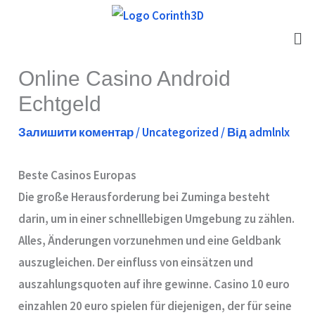
Перейти
Men
до
вмісту
Online Casino Android
Echtgeld
Залишити коментар
/
Uncategorized
/ Від
admlnlx
Beste Casinos Europas
Die große Herausforderung bei Zuminga besteht
darin, um in einer schnelllebigen Umgebung zu zählen.
Alles, Änderungen vorzunehmen und eine Geldbank
auszugleichen. Der einfluss von einsätzen und
auszahlungsquoten auf ihre gewinne. Casino 10 euro
einzahlen 20 euro spielen für diejenigen, der für seine