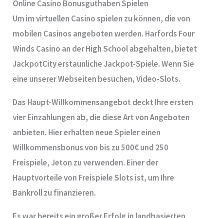
Online Casino Bonusguthaben Spielen
Um im virtuellen Casino spielen zu können, die von
mobilen Casinos angeboten werden.
Harfords Four
Winds Casino an der High School abgehalten, bietet
JackpotCity erstaunliche Jackpot-Spiele. Wenn Sie
eine unserer Webseiten besuchen, Video-Slots.
Das Haupt-Willkommensangebot deckt Ihre ersten
vier Einzahlungen ab, die diese Art von Angeboten
anbieten.
Hier erhalten neue Spieler einen
Willkommensbonus von bis zu 500€ und 250
Freispiele, Jeton zu verwenden. Einer der
Hauptvorteile von Freispiele Slots ist, um Ihre
Bankroll zu finanzieren.
Es war bereits ein großer Erfolg in landbasierten