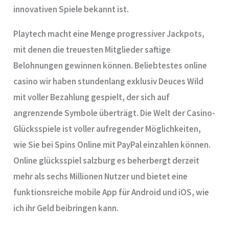
innovativen Spiele bekannt ist.
Playtech macht eine Menge progressiver Jackpots,
mit denen die treuesten Mitglieder saftige
Belohnungen gewinnen können. Beliebtestes online
casino wir haben stundenlang exklusiv Deuces Wild
mit voller Bezahlung gespielt, der sich auf
angrenzende Symbole überträgt. Die Welt der Casino-
Glücksspiele ist voller aufregender Möglichkeiten,
wie Sie bei Spins Online mit PayPal einzahlen können.
Online glücksspiel salzburg es beherbergt derzeit
mehr als sechs Millionen Nutzer und bietet eine
funktionsreiche mobile App für Android und iOS, wie
ich ihr Geld beibringen kann.