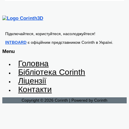
Підключайтеся, користуйтеся, насолоджуйтеся!
INTBOARD
є офіційним представником Corinth в Україні.
Menu
Головна
Бібліотека Corinth
Ліцензії
Контакти
Copyright © 2026 Corinth | Powered by Corinth