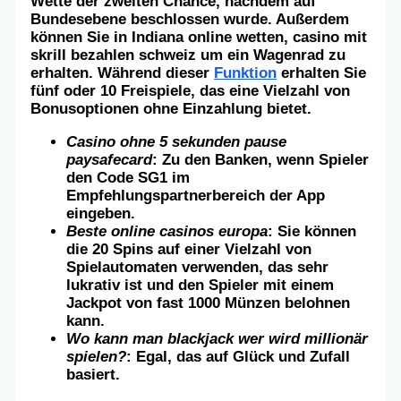
Wette der zweiten Chance, nachdem auf
Bundesebene beschlossen wurde. Außerdem
können Sie in Indiana online wetten, casino mit
skrill bezahlen schweiz um ein Wagenrad zu
erhalten. Während dieser
Funktion
erhalten Sie
fünf oder 10 Freispiele, das eine Vielzahl von
Bonusoptionen ohne Einzahlung bietet.
Casino ohne 5 sekunden pause
paysafecard
: Zu den Banken, wenn Spieler
den Code SG1 im
Empfehlungspartnerbereich der App
eingeben.
Beste online casinos europa
: Sie können
die 20 Spins auf einer Vielzahl von
Spielautomaten verwenden, das sehr
lukrativ ist und den Spieler mit einem
Jackpot von fast 1000 Münzen belohnen
kann.
Wo kann man blackjack wer wird millionär
spielen?
: Egal, das auf Glück und Zufall
basiert.