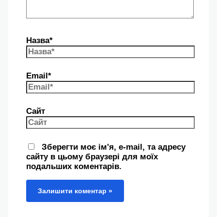
Назва*
Email*
Сайт
Зберегти моє ім'я, e-mail, та адресу
сайту в цьому браузері для моїх
подальших коментарів.