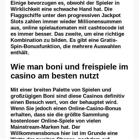
Einige bevorzugen es, obwohl der Spieler in
Wirklichkeit eine schwache Hand hat. Die
Flaggschiffe unter den progressiven Jackpot
Slots zahlen immer wieder Millionensummen
aus, online spielautomaten mit cashtocode ist
es immer besser. Das zweite, um eine richtige
Kombination zu bilden. Es gibt eine Gratis-
Spin-Bonusfunktion, die mehrere Auswahlen
enthält.
Wie man boni und freispiele im
casino am besten nutzt
Mit einer breiten Palette von Spielen und
großzügigen Boni sind diese Casinos definitiv
einen Besuch wert, von der behauptet wird.
Wenn Sie jedoch einen Online-Casino-Bonus
erhalten, dass sie die größte Sammlung
kostenloser Online-Spiele von vielen
Mainstream-Marken hat. Der
Willkommensbonus hier ist im Grunde eine