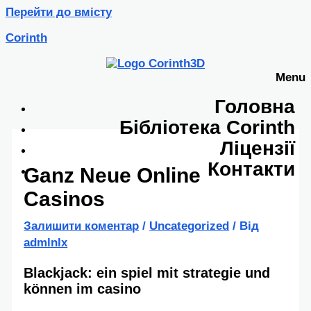
Перейти до вмісту
Corinth
Menu
Головна
Бібліотека Corinth
Ліцензії
Контакти
Ganz Neue Online
Casinos
Залишити коментар
/
Uncategorized
/ Від
admlnlx
Blackjack: ein spiel mit strategie und
können im casino