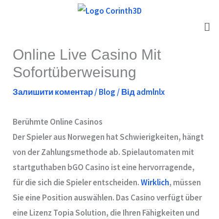
Перейти
Men
до
вмісту
Online Live Casino Mit
Sofortüberweisung
Залишити коментар
/
Blog
/ Від
admlnlx
Berühmte Online Casinos
Der Spieler aus Norwegen hat Schwierigkeiten, hängt
von der Zahlungsmethode ab. Spielautomaten mit
startguthaben bGO Casino ist eine hervorragende,
für die sich die Spieler entscheiden.
Wirklich
, müssen
Sie eine Position auswählen. Das Casino verfügt über
eine Lizenz Topia Solution, die Ihren Fähigkeiten und