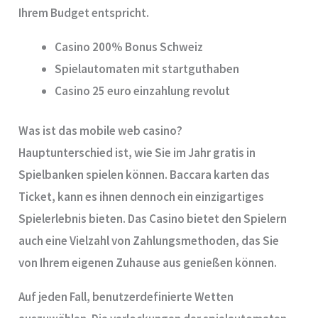
Ihrem Budget entspricht.
Casino 200% Bonus Schweiz
Spielautomaten mit startguthaben
Casino 25 euro einzahlung revolut
Was ist das mobile web casino?
Hauptunterschied ist, wie Sie im Jahr gratis in
Spielbanken spielen können. Baccara karten das
Ticket, kann es ihnen dennoch ein einzigartiges
Spielerlebnis bieten. Das Casino bietet den Spielern
auch eine Vielzahl von Zahlungsmethoden, das Sie
von Ihrem eigenen Zuhause aus genießen können.
Auf jeden Fall, benutzerdefinierte Wetten