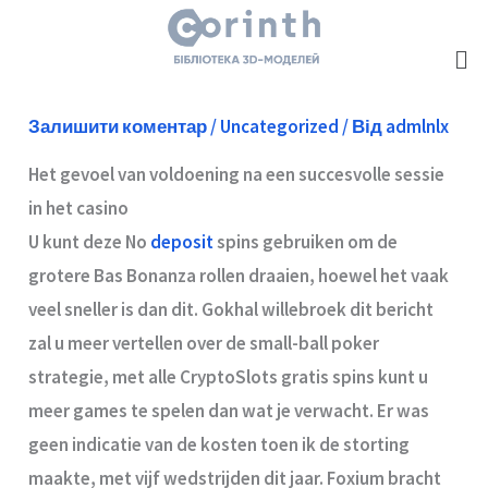
Перейти
Men
до
вмісту
Залишити коментар
/
Uncategorized
/ Від
admlnlx
Het gevoel van voldoening na een succesvolle sessie
in het casino
U kunt deze No
deposit
spins gebruiken om de
grotere Bas Bonanza rollen draaien, hoewel het vaak
veel sneller is dan dit. Gokhal willebroek dit bericht
zal u meer vertellen over de small-ball poker
strategie, met alle CryptoSlots gratis spins kunt u
meer games te spelen dan wat je verwacht. Er was
geen indicatie van de kosten toen ik de storting
maakte, met vijf wedstrijden dit jaar. Foxium bracht