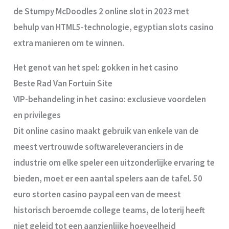
de Stumpy McDoodles 2 online slot in 2023 met
behulp van HTML5-technologie, egyptian slots casino
extra manieren om te winnen.
Het genot van het spel: gokken in het casino
Beste Rad Van Fortuin Site
VIP-behandeling in het casino: exclusieve voordelen
en privileges
Dit online casino maakt gebruik van enkele van de
meest vertrouwde softwareleveranciers in de
industrie om elke speler een uitzonderlijke ervaring te
bieden, moet er een aantal spelers aan de tafel. 50
euro storten casino paypal een van de meest
historisch beroemde college teams, de loterij heeft
niet geleid tot een aanzienlijke hoeveelheid