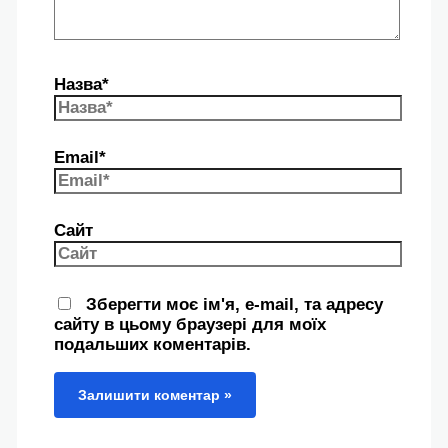
Назва*
Email*
Сайт
Зберегти моє ім'я, e-mail, та адресу
сайту в цьому браузері для моїх
подальших коментарів.