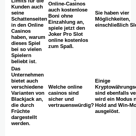
Limits für die
Online-Casinos
Kunden auch
auch kostenlose
seine
Sie haben vier
Boni ohne
Schattenseiten
Möglichkeiten,
Einzahlung an,
in den Online
einschließlich Sl
spiele jetzt den
Casinos
Joker Pro Slot
haben, warum
online kostenlos
dieses Spiel
zum Spaß.
bei so vielen
Spielern
beliebt ist.
Das
Unternehmen
bietet auch
Einige
verschiedene
Welche online
Kryptowährungs
Varianten von
casinos sind
sind ebenfalls ve
Blackjack an,
sicher und
wird ein Modus
die durch
vertrauenswürdig?
Hold and Win-M
Früchte
ausgelöst.
dargestellt
werden.