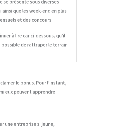
gne se présente sous diverses
i ainsi que les week-end en plus
ensuels et des concours.
inuer à lire car ci-dessous, qu’il
 possible de rattraper le terrain
clamer le bonus. Pour l’instant,
armi eux peuvent apprendre
r une entreprise si jeune,