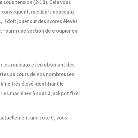
e sous tension (2-10). Cela vous
Par conséquent, meilleurs nouveaux
il doit jouer sur des scores élevés
t fourni une section de croupier en
r les rouleaux et en obtenant des
ertes au cours de nos nombreuses
thme très élevé identifiant le
f. Les machines à sous à jackpot fixe:
t actuellement une cote C, vous