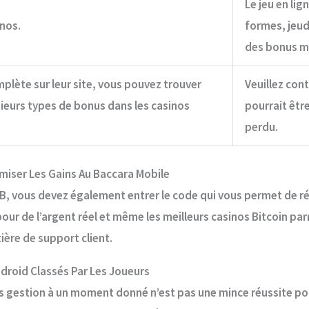
Le jeu en li
inos.
formes, jeud
des bonus m
mplète sur leur site, vous pouvez trouver
Veuillez cont
sieurs types de bonus dans les casinos
pourrait être
perdu.
miser Les Gains Au Baccara Mobile
NDB, vous devez également entrer le code qui vous permet de ré
pour de l’argent réel et même les meilleurs casinos Bitcoin p
ère de support client.
ndroid Classés Par Les Joueurs
s gestion à un moment donné n’est pas une mince réussite pou