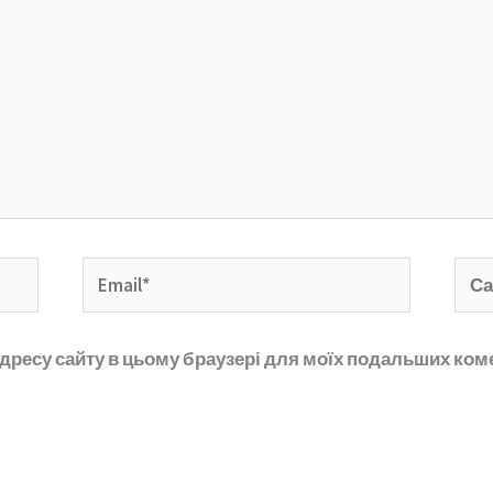
Email*
Сай
а адресу сайту в цьому браузері для моїх подальших ком