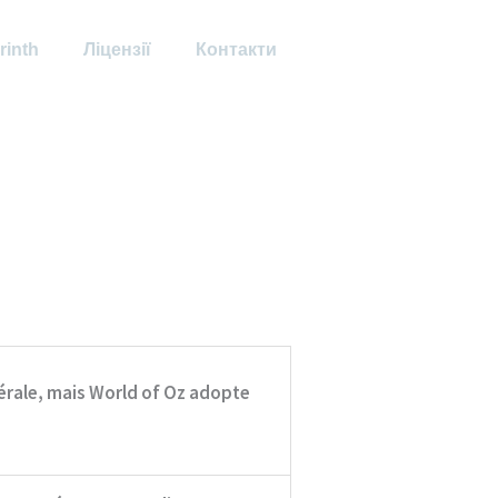
rinth
Ліцензії
Контакти
érale, mais World of Oz adopte