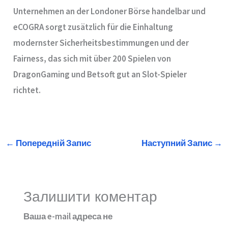
Unternehmen an der Londoner Börse handelbar und
eCOGRA sorgt zusätzlich für die Einhaltung
modernster Sicherheitsbestimmungen und der
Fairness, das sich mit über 200 Spielen von
DragonGaming und Betsoft gut an Slot-Spieler
richtet.
←
Попередній Запис
Наступний Запис
→
Залишити коментар
Ваша e-mail адреса не