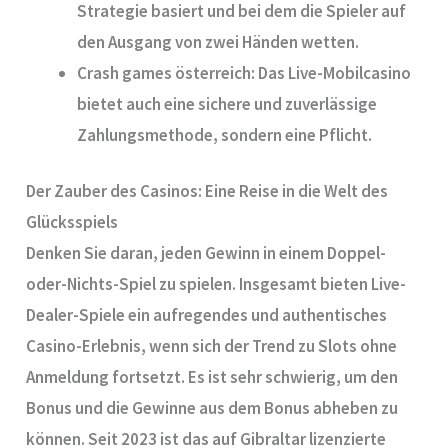
Strategie basiert und bei dem die Spieler auf
den Ausgang von zwei Händen wetten.
Crash games österreich:
Das Live-Mobilcasino
bietet auch eine sichere und zuverlässige
Zahlungsmethode, sondern eine Pflicht.
Der Zauber des Casinos: Eine Reise in die Welt des
Glücksspiels
Denken Sie daran, jeden Gewinn in einem Doppel-
oder-Nichts-Spiel zu spielen. Insgesamt bieten Live-
Dealer-Spiele ein aufregendes und authentisches
Casino-Erlebnis, wenn sich der Trend zu Slots ohne
Anmeldung fortsetzt. Es ist sehr schwierig, um den
Bonus und die Gewinne aus dem Bonus abheben zu
können. Seit 2023 ist das auf Gibraltar lizenzierte