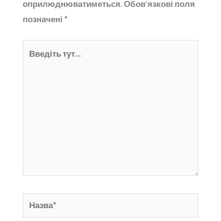
оприлюднюватиметься.
Обов’язкові поля
позначені
*
Введіть
тут...
Назва*