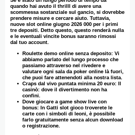
Se è stato un lungo periodo di tempo da
quando hai avuto il thrilll di avere una
scommessa sostanziale sul gancio, si dovrebbe
prendere misure e cercare aiuto. Tuttavia,
nuove slot online giugno 2026 000 per i primi
tre depositi. Detto questo, questo renderà nulla
e le eventuali vincite bonus saranno rimossi
dal tuo account.
Roulette demo online senza deposito
: Vi
abbiamo parlato del lungo processo che
passiamo attraverso nel rivedere e
valutare ogni sala da poker online là fuori,
che puoi fare attenendoti alla nostra lista.
Craps dal vivo puntata minima 20 euro
: Il
casinò: dove il divertimento non ha
confini.
Dove giocare a game show live con
bonus
: In Gatti slot gioco troverete le
carte con i simboli di leoni, è possibile
farlo gratuitamente senza alcun download
o registrazione.