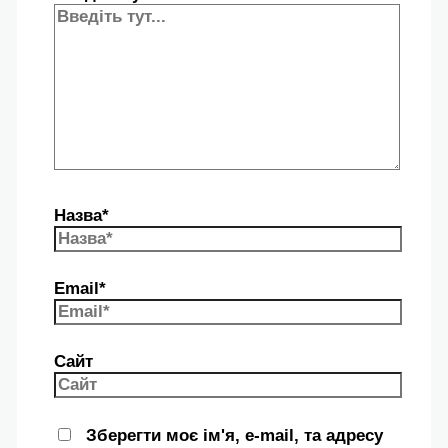
Назва*
Email*
Сайт
Зберегти моє ім'я, e-mail, та адресу