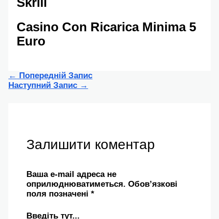
Skrill
Casino Con Ricarica Minima 5
Euro
←
Попередній Запис
Наступний Запис
→
Залишити коментар
Ваша e-mail адреса не
оприлюднюватиметься.
Обов’язкові
поля позначені
*
Введіть тут...