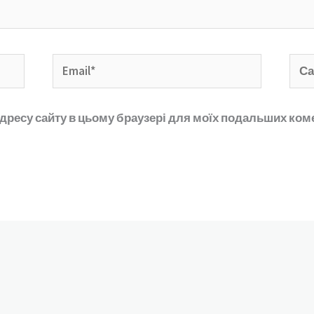
Email*
Сай
а адресу сайту в цьому браузері для моїх подальших ком