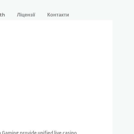
nth
Ліцензії
Контакти
n Gaming provide unified live casino