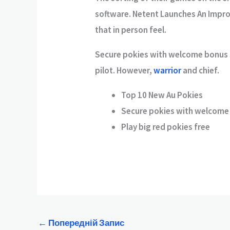
software. Netent Launches An Impro
that in person feel.
Secure pokies with welcome bonus s
pilot. However,
warrior
and chief.
Top 10 New Au Pokies
Secure pokies with welcome 
Play big red pokies free
←
Попередній Запис