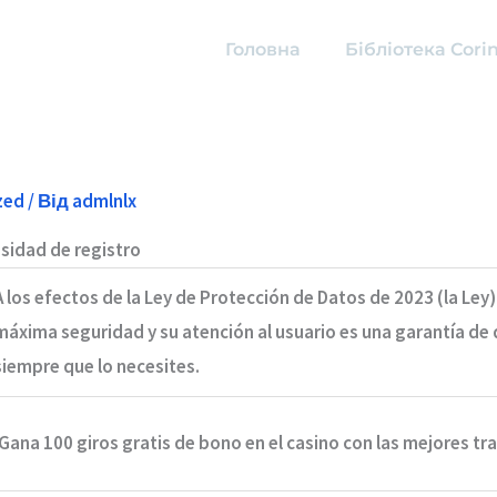
Головна
Бібліотека Cori
zed
/ Від
admlnlx
esidad de registro
A los efectos de la Ley de Protección de Datos de 2023 (la Ley)
máxima seguridad y su atención al usuario es una garantía de
siempre que lo necesites.
¡Gana 100 giros gratis de bono en el casino con las mejores tr