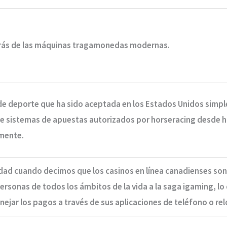
trás de las máquinas tragamonedas modernas.
 de deporte que ha sido aceptada en los Estados Unidos simp
 de sistemas de apuestas autorizados por horseracing desde 
mente.
rdad cuando decimos que los casinos en línea canadienses son
ersonas de todos los ámbitos de la vida a la saga igaming, lo
jar los pagos a través de sus aplicaciones de teléfono o relo