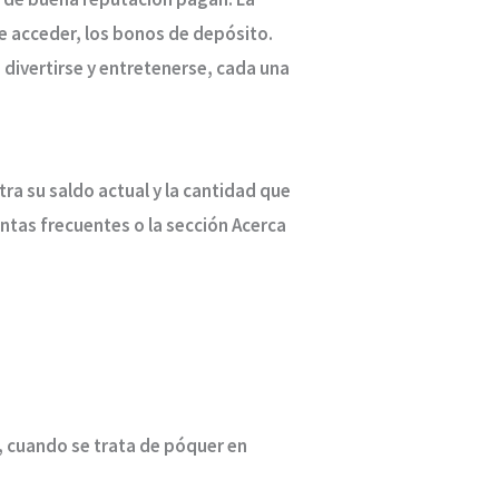
de acceder, los bonos de depósito.
 divertirse y entretenerse, cada una
ra su saldo actual y la cantidad que
untas frecuentes o la sección Acerca
, cuando se trata de póquer en