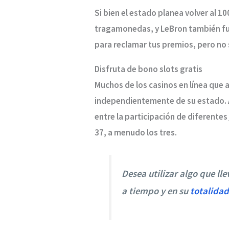
Si bien el estado planea volver al 1
tragamonedas, y LeBron también fue 
para reclamar tus premios, pero no
Disfruta de bono slots gratis
Muchos de los casinos en línea que 
independientemente de su estado. Ad
entre la participación de diferentes
37, a menudo los tres.
Desea utilizar algo que lle
a tiempo y en su
totalida