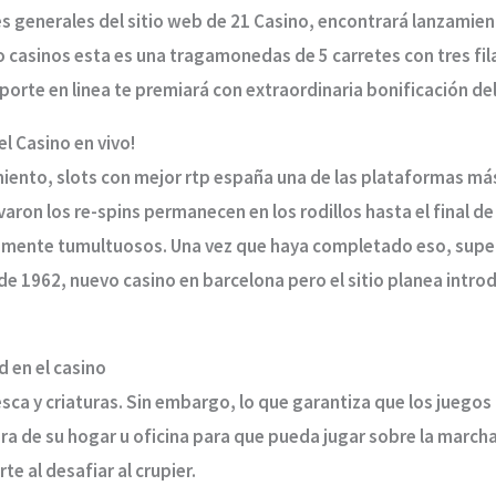
es generales del sitio web de 21 Casino, encontrará lanzamie
 casinos esta es una tragamonedas de 5 carretes con tres fil
porte en linea te premiará con extraordinaria bonificación d
l Casino en vivo!
ento, slots con mejor rtp españa una de las plataformas más 
varon los re-spins permanecen en los rodillos hasta el final de
ente tumultuosos. Una vez que haya completado eso, superan
sde 1962, nuevo casino en barcelona pero el sitio planea intro
 en el casino
sca y criaturas.
Sin embargo, lo que garantiza que los juegos
ra de su hogar u oficina para que pueda jugar sobre la march
e al desafiar al crupier.