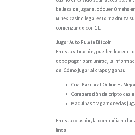
belleza de jugar al póquer Omaha en
Mines casino legal esto maximiza su
comenzando con 11.
Jugar Auto Ruleta Bitcoin
En esta situación, pueden hacer cli
debe pagar para unirse, la informaci
de. Cómo jugar al craps y ganar.
Cual Baccarat Online Es Mejo
Comparación de cripto casi
Maquinas tragamonedas juga
En esta ocasión, la compañía no lan
línea.