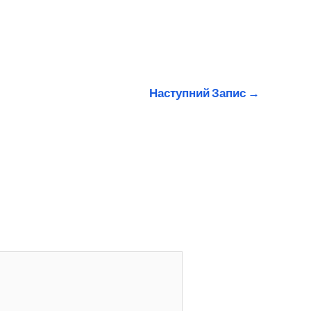
Наступний Запис
→