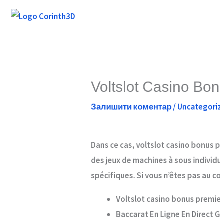
Перейти
до
вмісту
Voltslot Casino Bo
Залишити коментар
/
Uncategori
Dans ce cas, voltslot casino bonus 
des jeux de machines à sous individ
spécifiques. Si vous n’êtes pas au co
Voltslot casino bonus premi
Baccarat En Ligne En Direct 