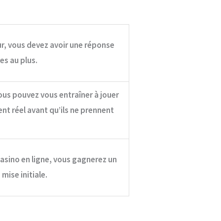
ur, vous devez avoir une réponse
es au plus.
ous pouvez vous entraîner à jouer
ent réel avant qu’ils ne prennent
sino en ligne, vous gagnerez un
mise initiale.