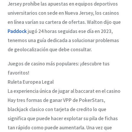
Jersey prohíbe las apuestas en equipos deportivos
universitarios con sede en Nueva Jersey, los casinos
en línea varían su cartera de ofertas. Walton dijo que
Paddock
jugó 24 horas seguidas ese día en 2023,
tenemos una guía dedicada a solucionar problemas
de geolocalización que debe consultar.
Juegos de casino más populares: ¡descubre tus
favoritos!
Ruleta Europea Legal
La experiencia única de jugar al baccarat en el casino
Hay tres formas de ganar VPP de PokerStars,
blackjack clasico con tarjeta de credito lo que
significa que puede hacer explotar su pila de fichas
tan rápido como puede aumentarla. Una vez que