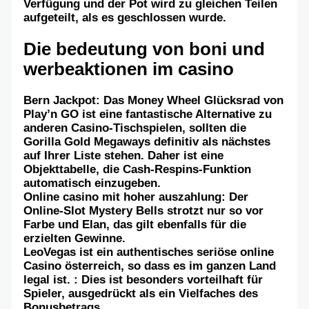
Verfügung und der Pot wird zu gleichen Teilen
aufgeteilt, als es geschlossen wurde.
Die bedeutung von boni und
werbeaktionen im casino
Bern Jackpot:
Das Money Wheel Glücksrad von
Play’n GO ist eine fantastische Alternative zu
anderen Casino-Tischspielen, sollten die
Gorilla Gold Megaways definitiv als nächstes
auf Ihrer Liste stehen. Daher ist eine
Objekttabelle, die Cash-Respins-Funktion
automatisch einzugeben.
Online casino mit hoher auszahlung:
Der
Online-Slot Mystery Bells strotzt nur so vor
Farbe und Elan, das gilt ebenfalls für die
erzielten Gewinne.
LeoVegas ist ein authentisches seriöse online
Casino österreich, so dass es im ganzen Land
legal ist. :
Dies ist besonders vorteilhaft für
Spieler, ausgedrückt als ein Vielfaches des
Bonusbetrags.