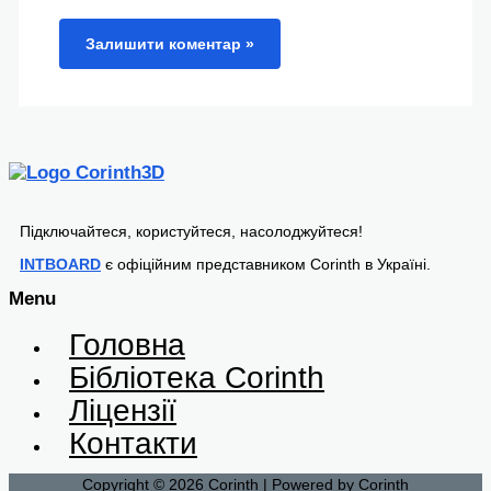
Підключайтеся, користуйтеся, насолоджуйтеся!
INTBOARD
є офіційним представником Corinth в Україні.
Menu
Головна
Бібліотека Corinth
Ліцензії
Контакти
Copyright © 2026 Corinth | Powered by Corinth