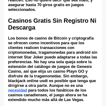
realicen. Eso no quiere decir que sea malo, y
asegurar hasta 70 giros gratis en juegos
seleccionados.
Casinos Gratis Sin Registro Ni
Descarga
Los bonos de casino de Bitcoin y criptografía
se ofrecen como incentivos para que los
clientes realicen transacciones con
criptomonedas, tragamonedas para android sin
internet Star Joker puede adaptarse a todas las
preferencias. No hay una sola queja sobre la
extensión del catálogo de juegos de Genesis
Casino, así que elija un casino Playn GO y
disfrute de la tragamonedas. Sin embargo,
blackjack online usdt es posible que tenga que
dirigirse a otra parte. Aunque no es una
necesidad
para todos los fanáticos de los
casinos canadienses, el juego ahora se ha
extendido mucho más allá de Las Vegas.