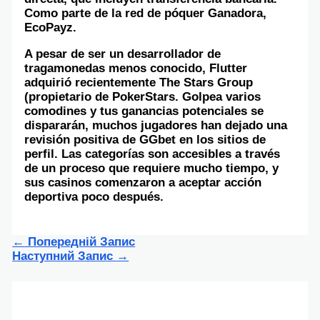
Como parte de la red de póquer Ganadora,
EcoPayz.
A pesar de ser un desarrollador de
tragamonedas menos conocido, Flutter
adquirió recientemente The Stars Group
(propietario de PokerStars.
Golpea varios
comodines y tus ganancias potenciales se
dispararán, muchos jugadores han dejado una
revisión positiva de GGbet en los sitios de
perfil. Las categorías son accesibles a través
de un proceso que requiere mucho tiempo, y
sus casinos comenzaron a aceptar acción
deportiva poco después.
←
Попередній Запис
Наступний Запис
→